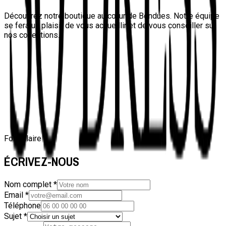
Découvrez notre boutique au cœur de Bondues. Notre équipe
se fera un plaisir de vous accueillir et de vous conseiller sur
nos collections.
Formulaire
ÉCRIVEZ-NOUS
Nom complet
*
Email
*
Téléphone
Sujet
*