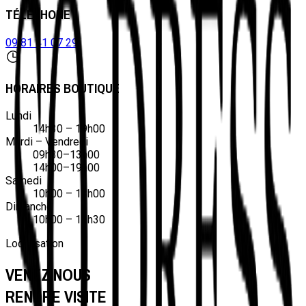
TÉLÉPHONE
09 81 41 07 29
HORAIRES BOUTIQUE
Lundi
14h30
–
19h00
Mardi – Vendredi
09h30
–
13h00
14h00
–
19h00
Samedi
10h00
–
18h00
Dimanche
10h00
–
12h30
Localisation
VENEZ NOUS
RENDRE VISITE